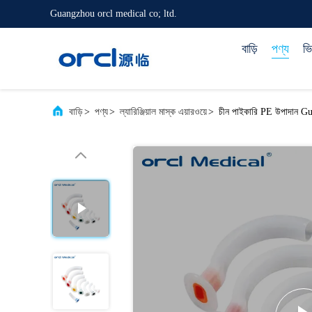
Guangzhou orcl medical co; ltd.
বাড়ি
পণ্য
ভ
বাড়ি
>
পণ্য
>
ল্যারিঞ্জিয়াল মাস্ক এয়ারওয়ে
>
চীন পাইকারি PE উপাদান Gue