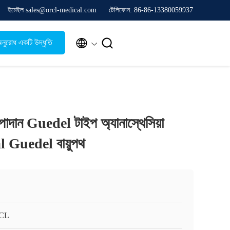
ইমেইল sales@orcl-medical.com
টেলিফোন: 86-86-13380059937


নুরোধ একটি উদ্ধৃতি
াদান Guedel টাইপ অ্যানাস্থেসিয়া
Guedel বায়ুপথ
CL