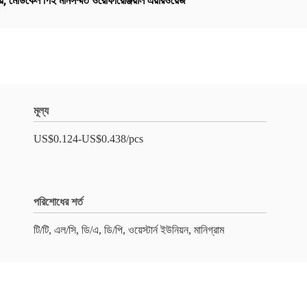
ে
,
মেডিকেল পিই মানসম্মত ওরোফারেঞ্জিয়াল এয়ারওয়েজ
মূল্য
US$0.124-US$0.438/pcs
পরিশোধের শর্ত
টি/টি, এল/সি, ডি/এ, ডি/পি, ওয়েস্টার্ন ইউনিয়ন, মানিগ্রাম