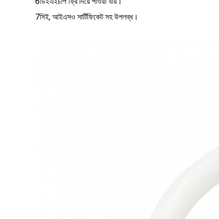
6ডিইএইচপি ফ্রি দিয়ে পাওয়া যায়।
7সিই, আইএসও সার্টিফিকেট সহ উপলব্ধ।