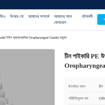
িডিও
ভিআর শো
আমাদের সম্পর্কে
আমাদের সাথে
ঘটনাবলী
অ
যোগাযোগ
del টাইপ অ্যানাস্থেসিয়া Oropharyngeal Guedel বায়ুপথ
চীন পাইকারি PE উপ
Oropharyngeal 
উৎপত্তি স্থল
চীন
পরিচিতিমুলক নাম
OR