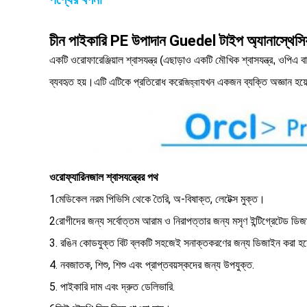
চীন পাইকারি PE উপাদান Guedel টাইপ অ্যানাস্থে
একটি ওরোফারেঞ্জিয়াল শ্বাসযন্ত্র (এছাড়াও একটি মৌখিক শ্বাসযন্ত্র, ওপিএ বা
ব্যবহৃত হয়।এটি এটিকে প্রতিরোধ করে
যখন একজন ব্যক্তি অজ্ঞান হয়ে 
জিহ্বা
ওরোফ্যারিনজাল শ্বাসযন্ত্রের পথ
1মেডিকেল নরম পিভিসি থেকে তৈরি, অ-বিষাক্ত, লেটেক্স মুক্ত।
2রোগীদের জন্য সর্বোত্তম আরাম ও নিরাপত্তার জন্য মসৃণ ইন্টিগ্রেটেড ডি
3. রঙিন কোডযুক্ত বিট ব্লকটি সহজেই সনাক্তকরণের জন্য ডিজাইন করা হয়ে
4. নবজাতক, শিশু, শিশু এবং প্রাপ্তবয়স্কদের জন্য উপযুক্ত.
5. পাইকারি দাম এবং দ্রুত ডেলিভারি.