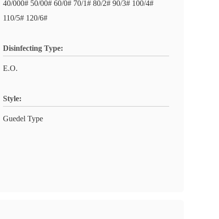
40/000# 50/00# 60/0# 70/1# 80/2# 90/3# 100/4#
110/5# 120/6#
Disinfecting Type:
E.O.
Style:
Guedel Type