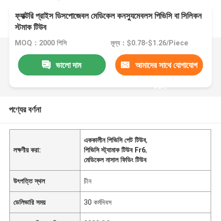
ফ্যাক্টরি প্রাইস ডিসপোজেবল মেডিকেল কনস্যুমেবলস পিভিসি বা সিলিকন
স্টমাক টিউব
MOQ：2000 পিসি
মূল্য：$0.78-$1.26/Piece
ভালো দাম
আমাদের সাথে যোগাযোগ
করুন
পণ্যের বর্ণনা
এককালীন পিভিসি পেট টিউব
,
লক্ষণীয় করা:
পিভিসি স্ট্যামাক টিউব Fr6
,
মেডিকেল নাসাল ফিডিং টিউব
উৎপত্তি স্থল
চীন
ডেলিভারি সময়
30 কর্মদিবস