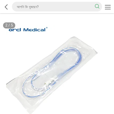
2
/
5