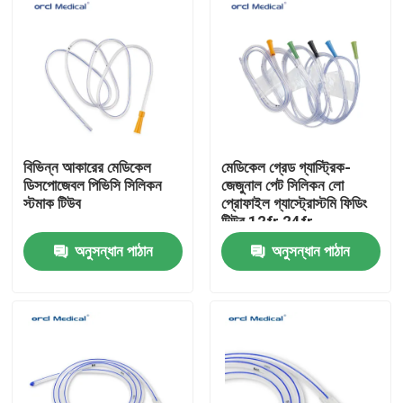
বিভিন্ন আকারের মেডিকেল
মেডিকেল গ্রেড গ্যাস্ট্রিক-
ডিসপোজেবল পিভিসি সিলিকন
জেজুনাল পেট সিলিকন লো
স্টমাক টিউব
প্রোফাইল গ্যাস্ট্রোস্টমি ফিডিং
টিউব 12fr 24fr
অনুসন্ধান পাঠান
অনুসন্ধান পাঠান
বাড়ি
পণ্য
ভিডিও