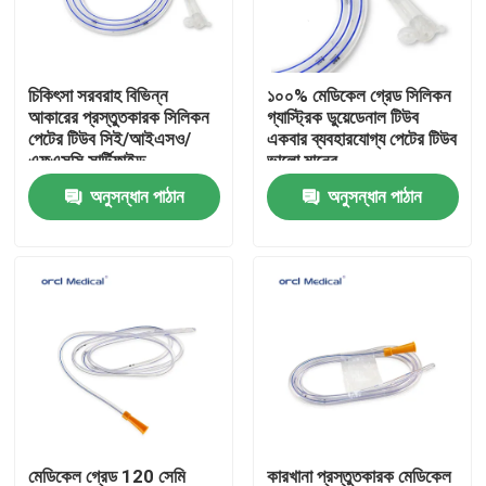
ভিআর শো
চিকিৎসা সরবরাহ বিভিন্ন
১০০% মেডিকেল গ্রেড সিলিকন
আকারের প্রস্তুতকারক সিলিকন
গ্যাস্ট্রিক ডুয়েডেনাল টিউব
আমাদের সম্পর্কে
পেটের টিউব সিই/আইএসও/
একবার ব্যবহারযোগ্য পেটের টিউব
এফএসসি সার্টিফাইড
ভালো মানের
অনুসন্ধান পাঠান
অনুসন্ধান পাঠান
কারখানা ভ্রমণ
গুণমান নিয়ন্ত্রণ
আমাদের সাথে যোগাযোগ
খবর
রিইনফোর্সড এন্ডোট্র্যাকিয়াল টিউব
মেডিকেল গ্রেড 120 সেমি
কারখানা প্রস্তুতকারক মেডিকেল