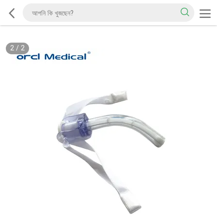
2
/
2