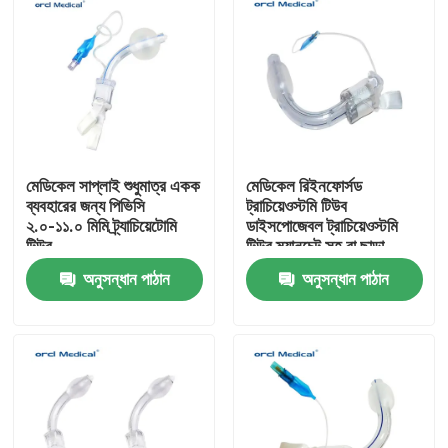
মেডিকেল সাপ্লাই শুধুমাত্র একক
মেডিকেল রিইনফোর্সড
ব্যবহারের জন্য পিভিসি
ট্রাচিয়েওস্টমি টিউব
২.০-১১.০ মিমি ট্র্যাচিয়েটোমি
ডাইসপোজেবল ট্রাচিয়েওস্টমি
টিউব
টিউব ম্যানচেট সহ বা ছাড়া
অনুসন্ধান পাঠান
অনুসন্ধান পাঠান
বাড়ি
পণ্য
ভিডিও