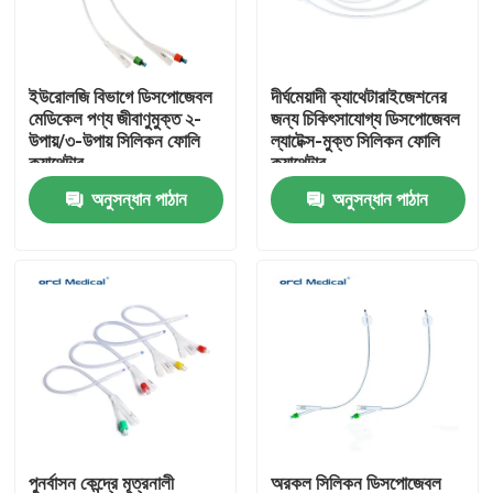
ভিআর শো
ইউরোলজি বিভাগে ডিসপোজেবল
দীর্ঘমেয়াদী ক্যাথেটারাইজেশনের
মেডিকেল পণ্য জীবাণুমুক্ত ২-
জন্য চিকিৎসাযোগ্য ডিসপোজেবল
আমাদের সম্পর্কে
উপায়/৩-উপায় সিলিকন ফোলি
ল্যাটেক্স-মুক্ত সিলিকন ফোলি
ক্যাথেটার
ক্যাথেটার
অনুসন্ধান পাঠান
অনুসন্ধান পাঠান
কারখানা ভ্রমণ
গুণমান নিয়ন্ত্রণ
আমাদের সাথে যোগাযোগ
খবর
রিইনফোর্সড এন্ডোট্র্যাকিয়াল টিউব
পুনর্বাসন কেন্দ্রে মূত্রনালী
অরকল সিলিকন ডিসপোজেবল