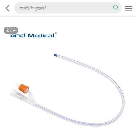
2
/
4