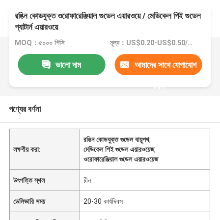
রঙিন কোডযুক্ত ওরোফারেঞ্জিয়াল গুডেল এয়ারওয়ে / মেডিকেল পিই গুডেল
প্যাটার্ন এয়ারওয়ে
MOQ：৫০০০ পিসি
মূল্য：US$0.20-US$0.50/Piece
ভালো দাম
আমাদের সাথে যোগাযোগ
করুন
পণ্যের বর্ণনা
রঙিন কোডযুক্ত গুডেল বায়ুপথ
,
লক্ষণীয় করা:
মেডিকেল পিই গুডেল এয়ারওয়েজ
,
ওরোফারেঞ্জিয়াল গুডেল এয়ারওয়েজ
উৎপত্তি স্থল
চীন
ডেলিভারি সময়
20-30 কার্যদিবস