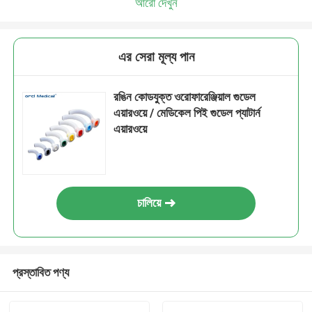
আরো দেখুন
এর সেরা মূল্য পান
রঙিন কোডযুক্ত ওরোফারেঞ্জিয়াল গুডেল
এয়ারওয়ে / মেডিকেল পিই গুডেল প্যাটার্ন
এয়ারওয়ে
চালিয়ে
প্রস্তাবিত পণ্য