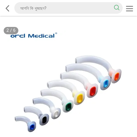
2
/
6