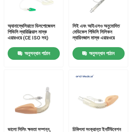
ভিআর শো
অ্যানাস্থেসিয়াতে ডিসপোজেবল
সিই এবং আইএসও অনুমোদিত
পিভিসি ল্যারিঞ্জিয়াল মাস্ক
মেডিকেল পিভিসি সিলিকন
আমাদের সম্পর্কে
এয়ারওয়ে (CE ISO সহ)
ল্যারিনজাল মাস্ক এয়ারওয়ে
অনুসন্ধান পাঠান
অনুসন্ধান পাঠান
কারখানা ভ্রমণ
গুণমান নিয়ন্ত্রণ
আমাদের সাথে যোগাযোগ
খবর
রিইনফোর্সড এন্ডোট্র্যাকিয়াল টিউব
ভালো সিলিং ক্ষমতা সম্পন্ন,
চিকিৎসা সংক্রান্ত ইনটিউবেশন