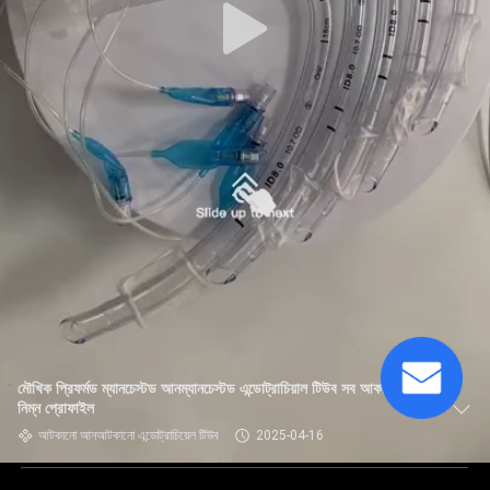
মৌখিক প্রিফর্মড ম্যানচেস্টড আনম্যানচেস্টড এন্ডোট্রাচিয়াল টিউব সব আকারের
নিম্ন প্রোফাইল
আটকানো আনআটকানো এন্ডোট্রাচিয়েল টিউব
2025-04-16