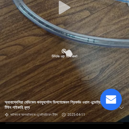
অ্যানাস্থেসিয়া মেডিকেল কনস্যুলেটস ডিসপোজেবল প্রিফর্মড ওরাল এন্ডোট্রাচিয়েল
টিউব পাইকারি মূল্য
আটকানো আনআটকানো এন্ডোট্রাচিয়েল টিউব
2025-04-11